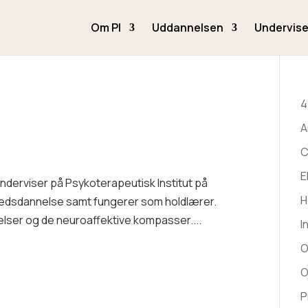
Om PI
Uddannelsen
Undervise
4
A
C
E
Underviser på Psykoterapeutisk Institut på
H
ghedsdannelse samt fungerer som holdlærer.
relser og de neuroaffektive kompasser....
I
O
O
P