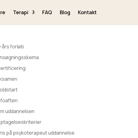
re
Terapi
FAQ
Blog
Kontakt
-års forløb
nsøgningsskema
ertificering
ksamen
oldstart
nfoaften
m uddannelsen
ptagelseskriterier
ris på psykoterapeut uddannelse