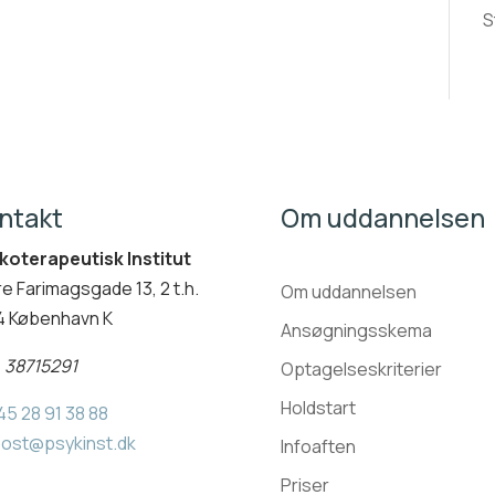
S
ntakt
Om uddannelsen
koterapeutisk Institut
e Farimagsgade 13, 2 t.h.
Om uddannelsen
4 København K
Ansøgningsskema
:
38715291
Optagelseskriterier
Holdstart
45 28 91 38 88
ost@psykinst.dk
Infoaften
Priser