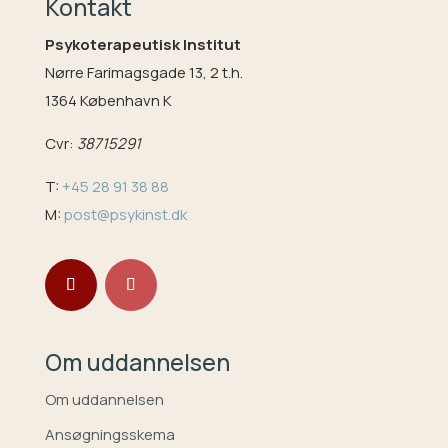
Kontakt
Psykoterapeutisk Institut
Nørre Farimagsgade 13, 2 t.h.
1364 København K
Cvr:
38715291
T:
+45 28 91 38 88
M:
post@psykinst.dk
Om uddannelsen
Om uddannelsen
Ansøgningsskema