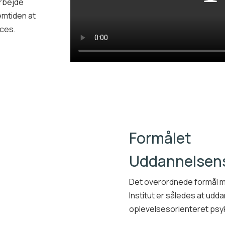
arbejde
emtiden at
oces.
Formålet
Uddannelsens
Det overordnede formål m
Institut er således at ud
oplevelsesorienteret psyk