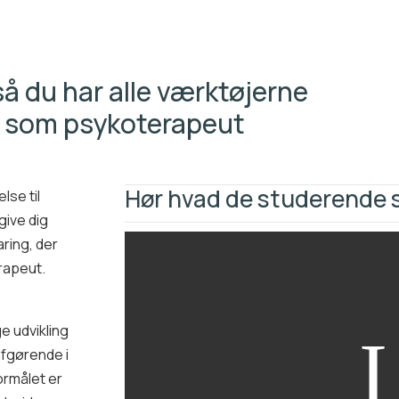
så du har alle værktøjerne
kes som psykoterapeut
Hør hvad de studerende 
lse til
give dig
ring, der
erapeut.
e udvikling
afgørende i
ormålet er