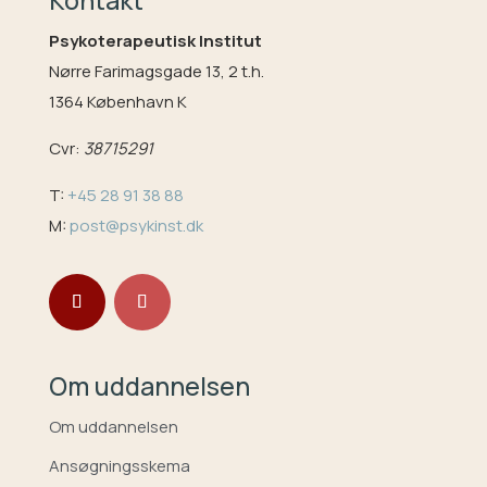
Kontakt
Psykoterapeutisk Institut
Nørre Farimagsgade 13, 2 t.h.
1364 København K
Cvr:
38715291
T:
+45 28 91 38 88
M:
post@psykinst.dk
Om uddannelsen
Om uddannelsen
Ansøgningsskema