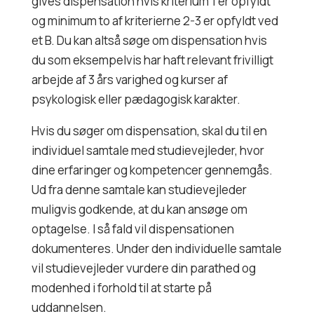
gives dispensation hvis kriterium 1 er opfyldt
og minimum to af kriterierne 2-3 er opfyldt ved
et B. Du kan altså søge om dispensation hvis
du som eksempelvis har haft relevant frivilligt
arbejde af 3 års varighed og kurser af
psykologisk eller pædagogisk karakter.
Hvis du søger om dispensation, skal du til en
individuel samtale med studievejleder, hvor
dine erfaringer og kompetencer gennemgås.
Ud fra denne samtale kan studievejleder
muligvis godkende, at du kan ansøge om
optagelse. I så fald vil dispensationen
dokumenteres. Under den individuelle samtale
vil studievejleder vurdere din parathed og
modenhed i forhold til at starte på
uddannelsen.