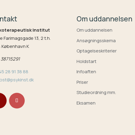
ntakt
Om uddannelsen
koterapeutisk Institut
Om uddannelsen
e Farimagsgade 13, 2 t.h.
Ansøgningsskema
4 København K
Optagelseskriterier
:
38715291
Holdstart
45 28 91 38 88
Infoaften
ost@psykinst.dk
Priser
Studieordning mm.
Eksamen