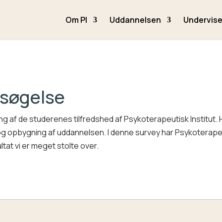
Om PI
Uddannelsen
Undervise
rsøgelse
ng af de studerenes tilfredshed af Psykoterapeutisk Institut.
og opbygning af uddannelsen. I denne survey har Psykoterapeutis
ltat vi er meget stolte over.