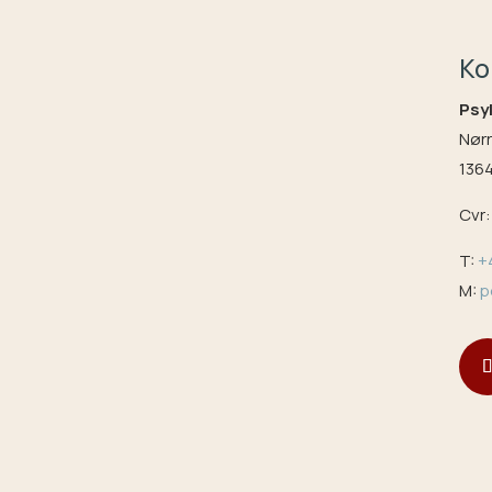
Ko
Psy
Nørr
136
Cvr
T:
+
M:
p