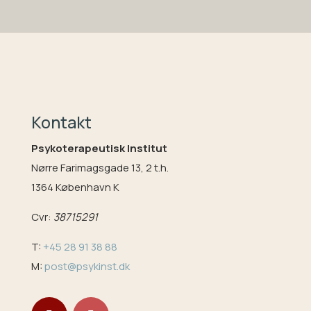
Kontakt
Psykoterapeutisk Institut
Nørre Farimagsgade 13, 2 t.h.
1364 København K
Cvr:
38715291
T:
+45 28 91 38 88
M:
post@psykinst.dk