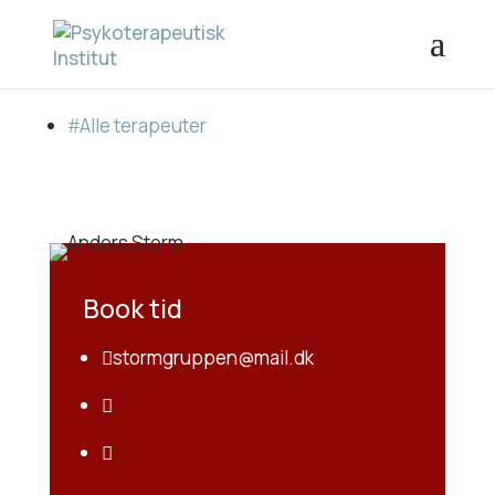
#
Alle terapeuter
Book tid
stormgruppen@mail.dk


