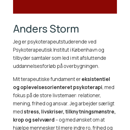
Anders Storm
Jeg er psykoterapeutstuderende ved
Psykoterapeutisk Institut i København og
tilbyder samtaler som led i mit afsluttende
uddannelsesforløb på overbygningen.
Mit terapeutiske fundament er
eksistentiel
og oplevelsesorienteret psykoterapi
, med
fokus på de store livstemaer: relationer,
mening, frihed og ansvar. Jeg arbejder særligt
med
stress, livskriser, tilknytningsmønstre,
krop og selvværd
– og med ønsket om at
hjælpe mennesker til mere indre ro, frihed og